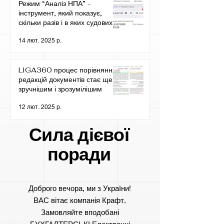
Режим “Аналіз НПА” -
інструмент, який показує,
скільки разів і в яких судових
рішеннях згадуються обрані
14 лют. 2025 р.
нормативно-правові акти.
LIGA360 процес порівняння
редакцій документів стає ще
зручнішим і зрозумілішим
12 лют. 2025 р.
Сила дієвої
поради
Доброго вечора, ми з України!
ВАС вітає компанія Крафт.
Замовляйте вподобані