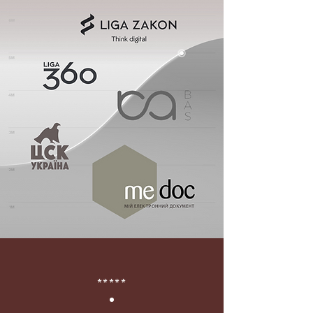
*****